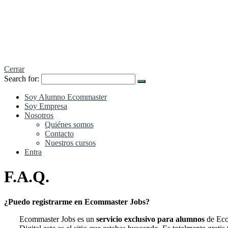
jobs.ecommaster.es
Portal de Empleo de Ecommaster.es
Cerrar
Search for:
Soy Alumno Ecommaster
Soy Empresa
Nosotros
Quiénes somos
Contacto
Nuestros cursos
Entra
F.A.Q.
¿Puedo registrarme en Ecommaster Jobs?
Ecommaster Jobs es un
servicio exclusivo para alumnos
de Eco