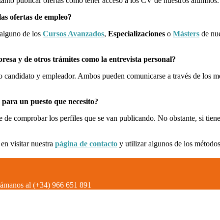
s tanto publicar ofertas como tener acceso a los CV de nuestros alumnos.
as ofertas de empleo?
 alguno de los
Cursos Avanzados
,
Especializaciones
o
Másters
de nue
resa y de otros trámites como la entrevista personal?
 candidato y empleador. Ambos pueden comunicarse a través de los medi
 para un puesto que necesito?
se de comprobar los perfiles que se van publicando. No obstante, si tie
en visitar nuestra
página de contacto
y utilizar algunos de los método
llámanos al (+34) 966 651 891